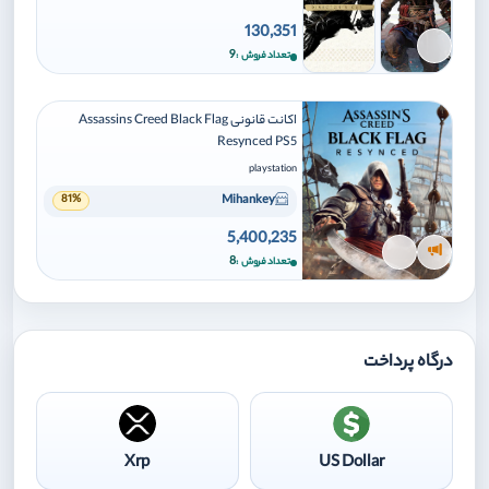
130,351
برای افزودن وارد شوید
9
تعداد فروش
اکانت قانونی Assassins Creed Black Flag
Resynced PS5
playstation
Mihankey
81%
5,400,235
ویژه
برای افزودن وارد شوید
8
تعداد فروش
درگاه پرداخت
Xrp
US Dollar