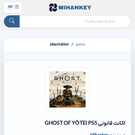
IRT
playstation
game
اکانت قانونی GHOST OF YŌTEI PS5