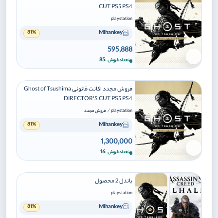
CUT PS5 PS4
playstation
Mihankey
81%
595,888
برای افزودن وارد شوید
85
تعداد فروش
فروش مجدد اکانت قانونی Ghost of Tsushima
DIRECTOR’S CUT PS5 PS4
/
playstation
فروش مجدد
Mihankey
81%
1,300,000
برای افزودن وارد شوید
16
تعداد فروش
باندل 2 محصول
playstation
Mihankey
81%