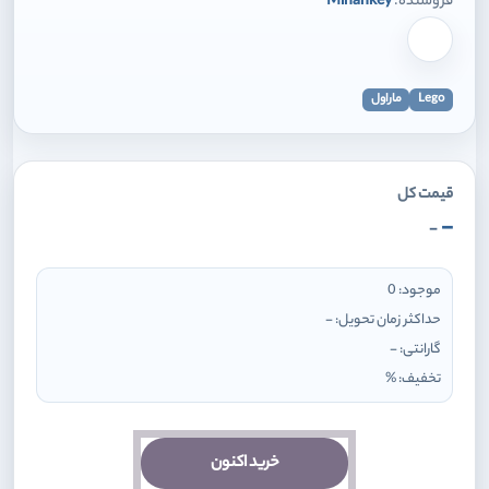
فروشنده:
Mihankey
برای افزودن وارد شوید
Lego
ماراول
قیمت کل
-
-
موجود:
0
حداکثر زمان تحویل:
-
گارانتی:
-
تخفیف:
%
خرید اکنون