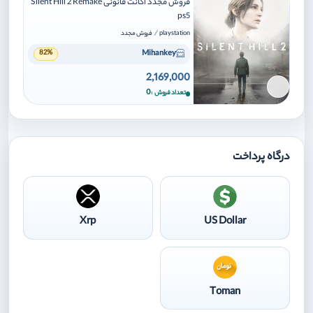
فروش مجدد اکانت قانونی Silent Hill 2 Remake
ps5
/
playstation
فروش مجدد
Mihankey
82%
2,169,000
برای افزودن وارد شوید
0
تعداد فروش
درگاه پرداخت
Xrp
US Dollar
Toman