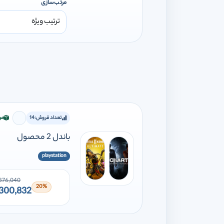
مرتب‌سازی
تعداد فروش:
14
مو
برای اف
باندل 2 محصول
playstation
376,040
20%
300,832