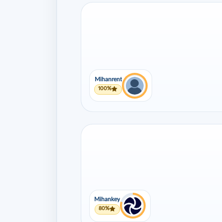
Mihanrent
100%
Mihankey
80%