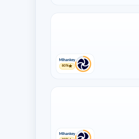
Mihankey
80%
Mihankey