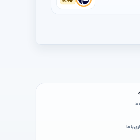
80%
 ما
ی با ما