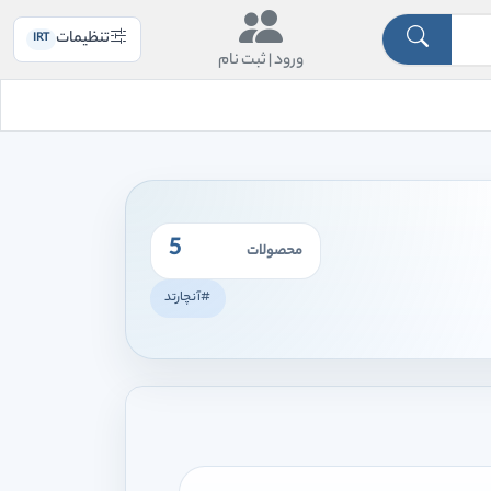
تنظیمات
IRT
ورود |
ثبت نام
5
محصولات
#آنچارتد