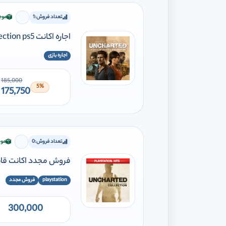
تعداد فروش:
1
موج
برای افز
اجاره اکانت Uncharted legacy of thieves collection ps5
اجاره بازی
185,000
5%
175,750
تعداد فروش:
0
موج
برای افز
فروش مجدد اکانت قانونی e Nathan Drake Collection PS4 PS5
playstation
فروش مجدد
300,000