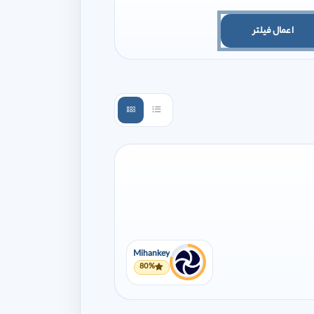
اعمال فیلتر
Mihankey
80%