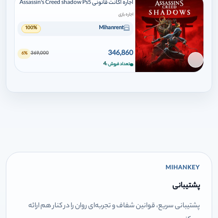
اجاره اکانت قانونی Assassin's Creed shadow Ps5
اجاره بازی
Mihanrent
100%
346,860
369,000
6%
برای افزودن وارد شوید
4
تعداد فروش
MIHANKEY
پشتیبانی
پشتیبانی سریع، قوانین شفاف و تجربه‌ای روان را در کنار هم ارائه