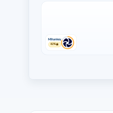
Mihankey
82%