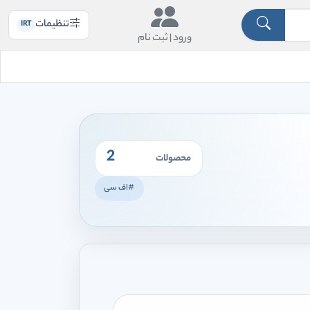
تنظیمات
IRT
ورود |
ثبت نام
2
محصولات
#اف سی