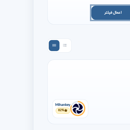
اعمال فیلتر
Mihankey
82%