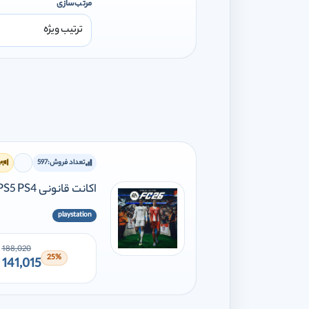
مرتب‌سازی
تعداد فروش:
597
و
برای ا
اکانت قانونی FC 26 PS5 PS4
playstation
188,020
25%
141,015