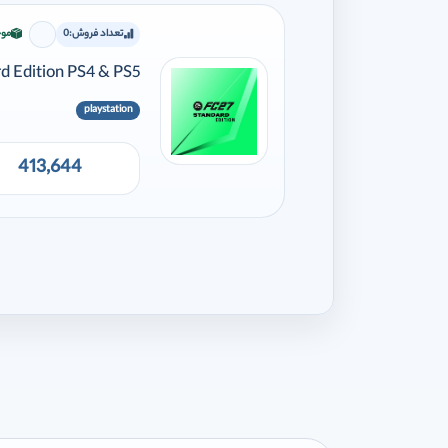
تعداد فروش:
0
موج
برای افز
 Edition PS4 & PS5
playstation
413,644