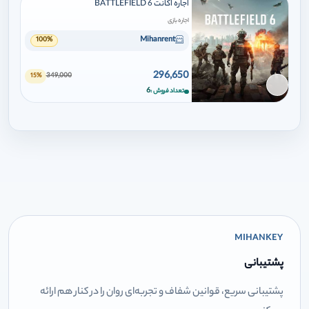
اجاره اکانت BATTLEFIELD 6
اجاره بازی
Mihanrent
100%
296,650
349,000
15%
برای افزودن وارد شوید
6
تعداد فروش
MIHANKEY
پشتیبانی
پشتیبانی سریع، قوانین شفاف و تجربه‌ای روان را در کنار هم ارائه