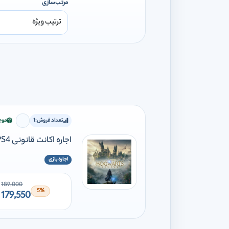
مرتب‌سازی
تعداد فروش:
1
موج
برای افز
اجاره اکانت قانونی Hogwarts Legacy Deluxe Edition PS5 PS4
اجاره بازی
189,000
5%
179,550