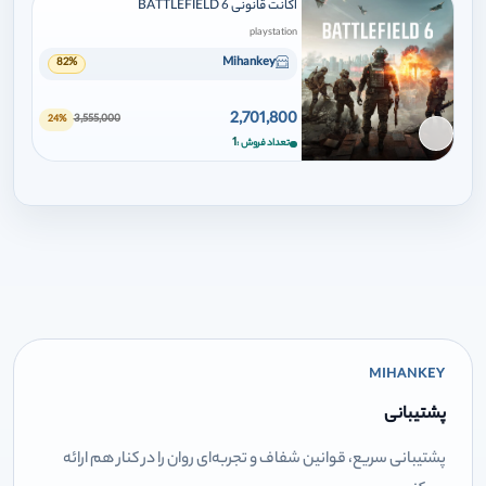
اکانت قانونی BATTLEFIELD 6
playstation
Mihankey
82%
2,701,800
3,555,000
24%
برای افزودن وارد شوید
1
تعداد فروش
MIHANKEY
پشتیبانی
پشتیبانی سریع، قوانین شفاف و تجربه‌ای روان را در کنار هم ارائه