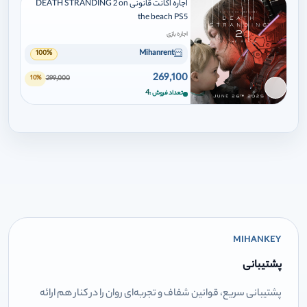
اجاره اکانت قانونی DEATH STRANDING 2 on
the beach PS5
اجاره بازی
Mihanrent
100%
269,100
299,000
10%
برای افزودن وارد شوید
4
تعداد فروش
MIHANKEY
پشتیبانی
پشتیبانی سریع، قوانین شفاف و تجربه‌ای روان را در کنار هم ارائه