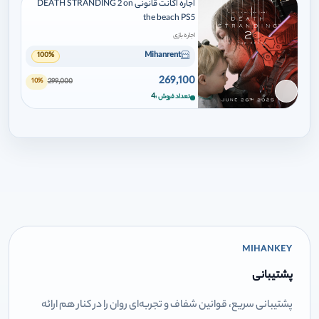
اجاره اکانت قانونی DEATH STRANDING 2 on
the beach PS5
اجاره بازی
Mihanrent
100%
269,100
299,000
10%
برای افزودن وارد شوید
4
تعداد فروش
MIHANKEY
پشتیبانی
پشتیبانی سریع، قوانین شفاف و تجربه‌ای روان را در کنار هم ارائه