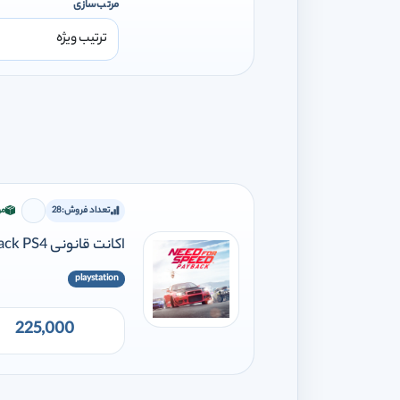
مرتب‌سازی
تعداد فروش:
28
مو
برای اف
اکانت قانونی Need for Speed Payback PS4
playstation
225,000