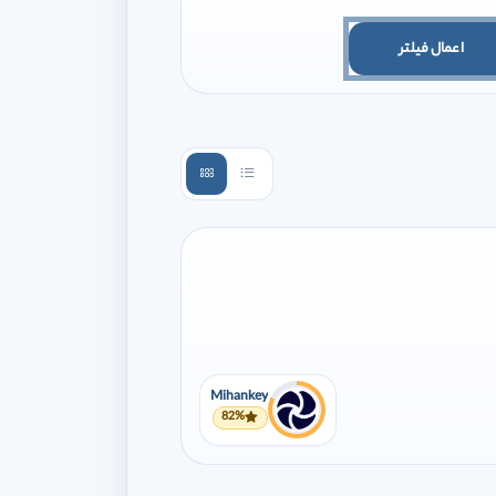
اعمال فیلتر
Mihankey
82%