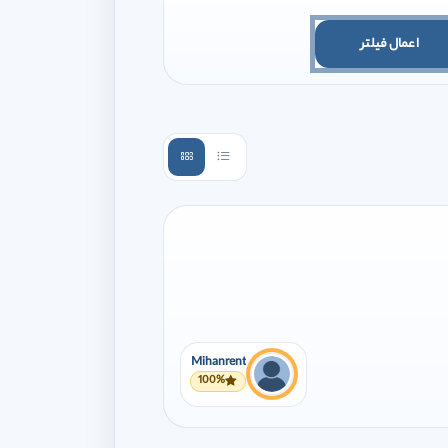
اعمال فیلتر
Mihanrent
100%