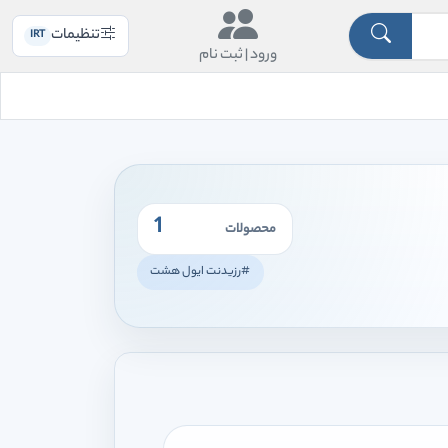
تنظیمات
IRT
ورود |
ثبت نام
1
محصولات
#رزیدنت ایول هشت