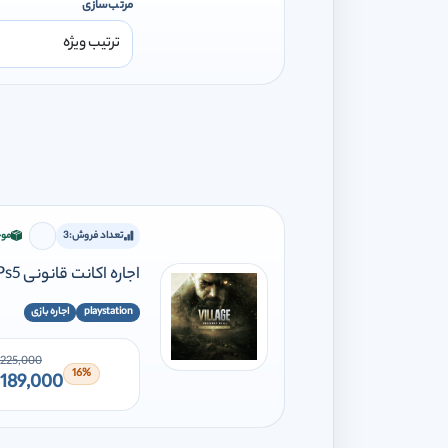
مرتب‌سازی
تعداد فروش:
3
موج
برای افز
اجاره اکانت قانونی Resident Evil Village Gold Edition Ps4 Ps5
playstation
اجاره بازی
225,000
16%
189,000