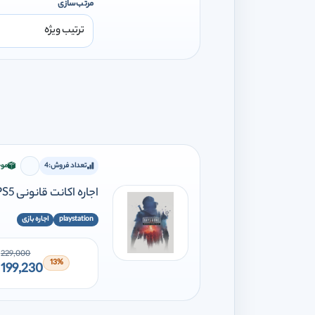
مرتب‌سازی
تعداد فروش:
4
موج
برای افز
اجاره اکانت قانونی DAYS GONE REMASTERED PS5
playstation
اجاره بازی
229,000
13%
199,230