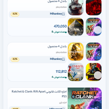
باندل 4 محصول
playstation
Mihankey
82%
470,050
برای افزودن وارد شوید
8
تعداد فروش
باندل 4 محصول
playstation
Mihankey
82%
112,812
برای افزودن وارد شوید
4
تعداد فروش
اجاره اکانت قانونی Ratchet & Clank: Rift Apart
PS5
اجاره بازی