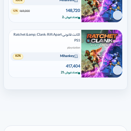
Mihanrent
100%
148,720
169,000
12%
برای افزودن وارد شوید
2
تعداد فروش
اکانت قانونی Ratchet &amp; Clank: Rift Apart
PS5
playstation
Mihankey
82%
417,404
برای افزودن وارد شوید
21
تعداد فروش