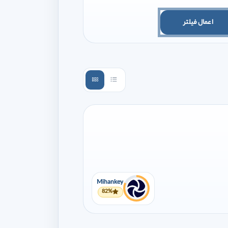
اعمال فیلتر
Mihankey
82%