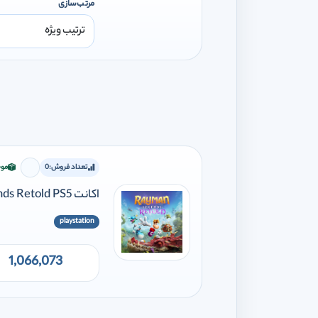
مرتب‌سازی
تعداد فروش:
0
موج
برای افز
اکانت Rayman Legends Retold PS5
playstation
1,066,073