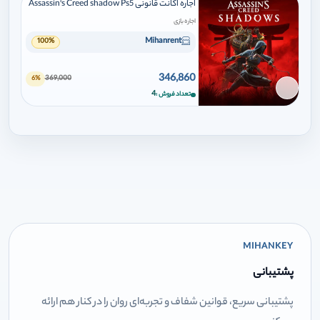
اجاره اکانت قانونی Assassin's Creed shadow Ps5
اجاره بازی
Mihanrent
100%
346,860
369,000
6%
برای افزودن وارد شوید
4
تعداد فروش
MIHANKEY
پشتیبانی
پشتیبانی سریع، قوانین شفاف و تجربه‌ای روان را در کنار هم ارائه