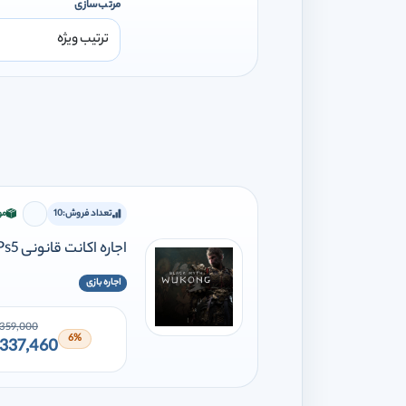
مرتب‌سازی
تعداد فروش:
10
مو
برای اف
اجاره اکانت قانونی Black Myth: Wukong Ps5
اجاره بازی
359,000
6%
337,460