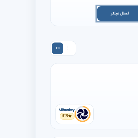
اعمال فیلتر
Mihankey
81%