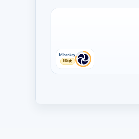
Mihankey
81%