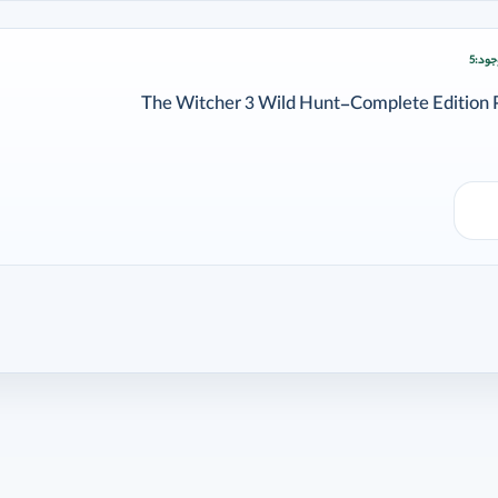
جود:
5
ودن وارد شوید