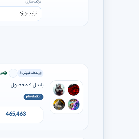
مرتب‌سازی
تعداد فروش:
8
موج
برای افز
باندل 4 محصول
playstation
465,463