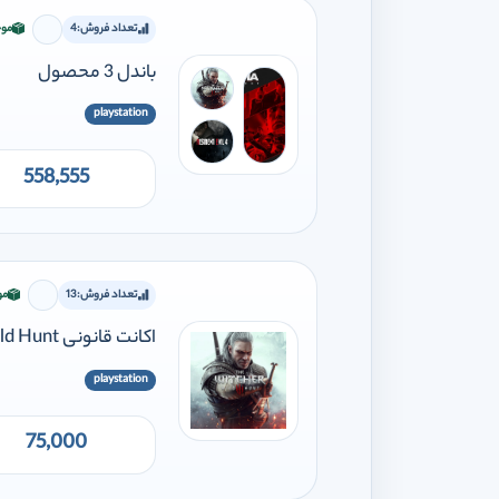
تعداد فروش:
4
موج
برای افز
باندل 3 محصول
playstation
558,555
تعداد فروش:
13
مو
برای اف
اکانت قانونی The Witcher 3 Wild Hunt
playstation
75,000