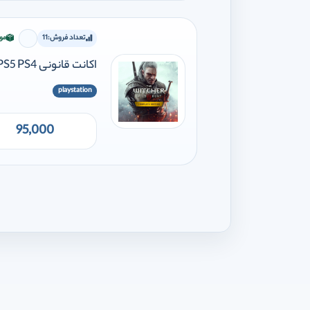
تعداد فروش:
11
مو
برای افز
اکانت قانونی The Witcher 3 Wild Hunt-Complete Edition PS5 PS4
playstation
95,000