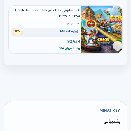
اکانت قانونی Crash Bandicoot Trilogy + CTR
Nitro PS5 PS4
playstation
Mihankey
81%
90,954
برای افزودن وارد شوید
184
تعداد فروش
MIHANKEY
پشتیبانی