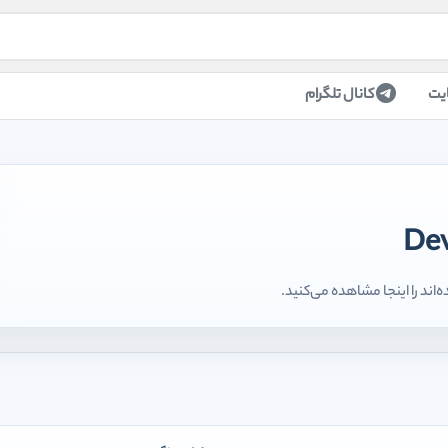
یت
کانال تلگرام