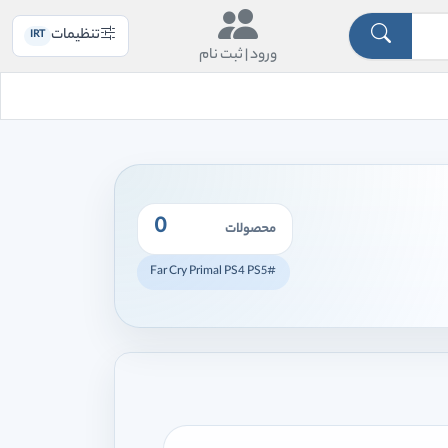
تنظیمات
IRT
ورود |
ثبت نام
0
محصولات
#Far Cry Primal PS4 PS5