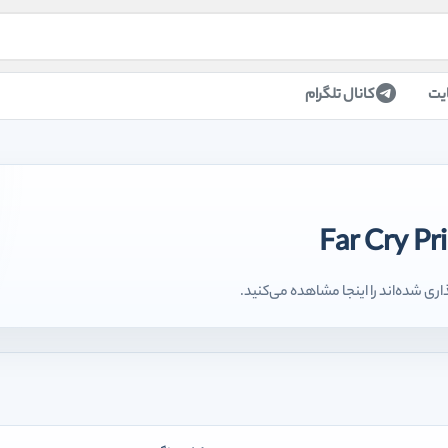
یت
کانال تلگرام