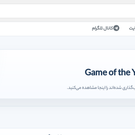
یت
کانال تلگرام