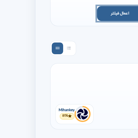
اعمال فیلتر
Mihankey
81%