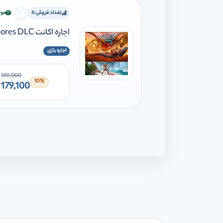
تعداد فروش:
6
موج
برای افز
اجاره اکانت Horizon forbidden west + burning shores DLC
اجاره بازی
199,000
10%
179,100