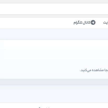
یت
کانال تلگرام