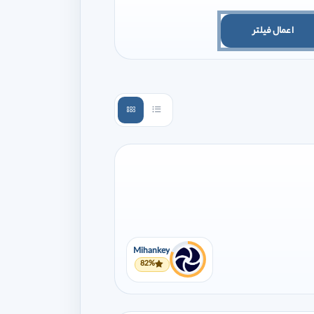
اعمال فیلتر
Mihankey
82%