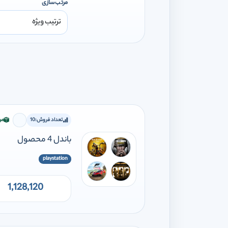
مرتب‌سازی
تعداد فروش:
10
مو
برای اف
باندل 4 محصول
playstation
1,128,120