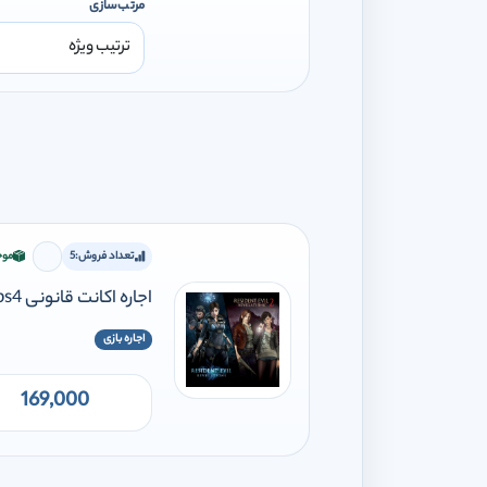
مرتب‌سازی
تعداد فروش:
5
موج
برای افز
اجاره اکانت قانونی Resident evil revolution bundle ps5 ps4
اجاره بازی
169,000