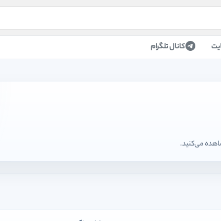
یت
کانال تلگرام