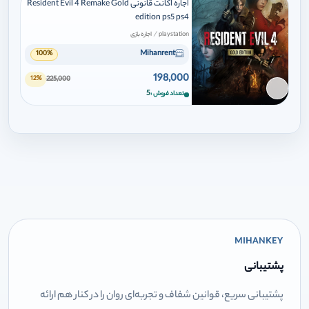
اجاره اکانت قانونی Resident Evil 4 Remake Gold
edition ps5 ps4
/
playstation
اجاره بازی
Mihanrent
100%
198,000
225,000
12%
برای افزودن وارد شوید
5
تعداد فروش
MIHANKEY
پشتیبانی
پشتیبانی سریع، قوانین شفاف و تجربه‌ای روان را در کنار هم ارائه