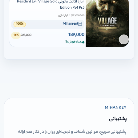
اجاره اکانت قانونی Resident Evil Village Gold
Edition Ps4 Ps5
/
playstation
اجاره بازی
Mihanrent
100%
189,000
225,000
16%
برای افزودن وارد شوید
3
تعداد فروش
MIHANKEY
پشتیبانی
پشتیبانی سریع، قوانین شفاف و تجربه‌ای روان را در کنار هم ارائه