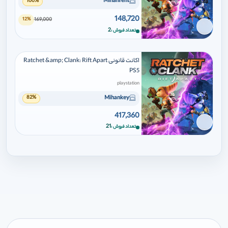
Mihanrent
100%
148,720
169,000
12%
برای افزودن وارد شوید
2
تعداد فروش
اکانت قانونی Ratchet &amp; Clank: Rift Apart
PS5
playstation
Mihankey
82%
417,360
برای افزودن وارد شوید
21
تعداد فروش