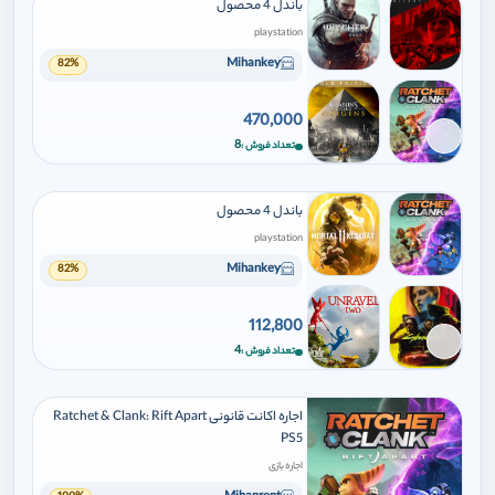
باندل 4 محصول
playstation
Mihankey
82%
470,000
برای افزودن وارد شوید
8
تعداد فروش
باندل 4 محصول
playstation
Mihankey
82%
112,800
برای افزودن وارد شوید
4
تعداد فروش
اجاره اکانت قانونی Ratchet & Clank: Rift Apart
PS5
اجاره بازی