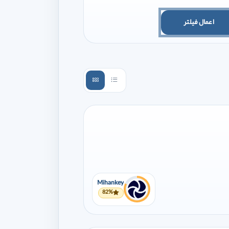
اعمال فیلتر
Mihankey
82%