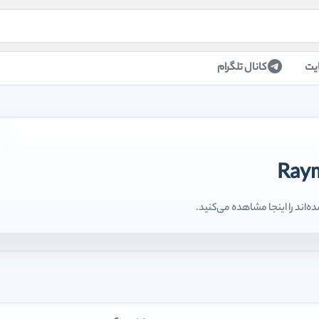
یت
کانال تلگرام