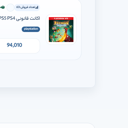
تعداد فروش:
63
مو
برای اف
اکانت قانونی Rayman Legends PS5 PS4
playstation
94,010