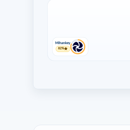
Mihankey
82%