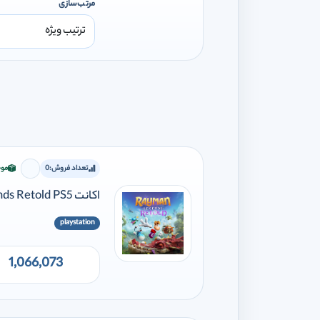
مرتب‌سازی
تعداد فروش:
0
موج
برای افز
اکانت Rayman Legends Retold PS5
playstation
1,066,073