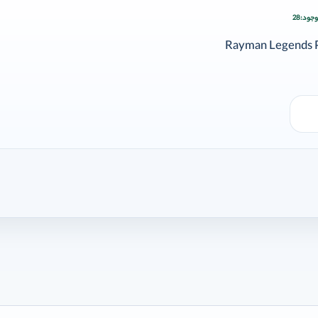
جود:
28
زودن وارد شوید