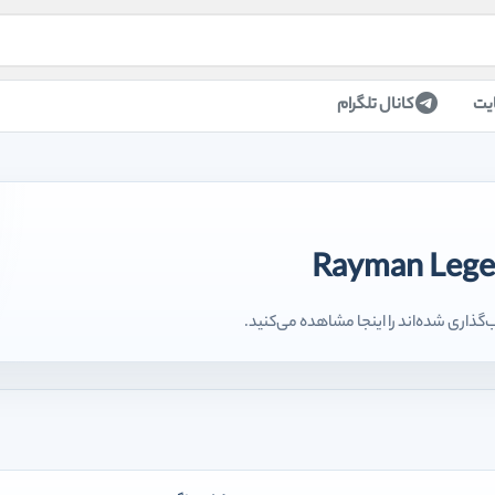
یت
کانال تلگرام