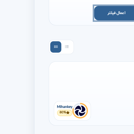
اعمال فیلتر
Mihankey
80%