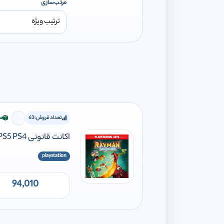
مرتب‌سازی
تعداد فروش:
63
مو
برای اف
اکانت قانونی Rayman Legends PS5 PS4
playstation
94,010