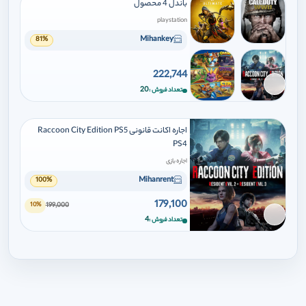
باندل 4 محصول
playstation
Mihankey
81%
222,744
برای افزودن وارد شوید
20
تعداد فروش
اجاره اکانت قانونی Raccoon City Edition PS5
PS4
اجاره بازی
Mihanrent
100%
179,100
199,000
10%
برای افزودن وارد شوید
4
تعداد فروش