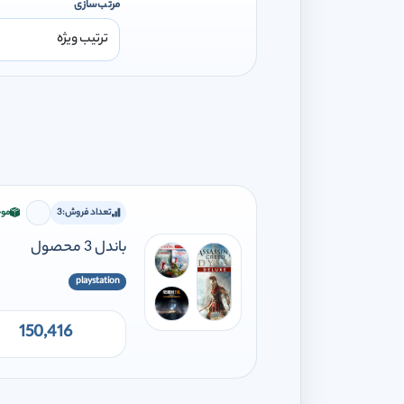
مرتب‌سازی
تعداد فروش:
3
موج
برای افز
باندل 3 محصول
playstation
150,416