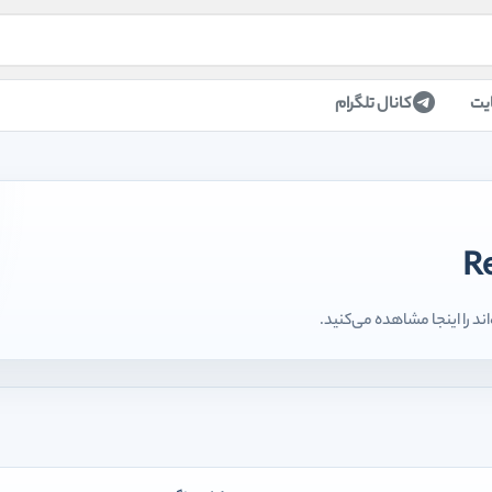
یت
کانال تلگرام