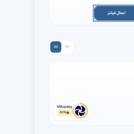
اعمال فیلتر
Mihankey
80%