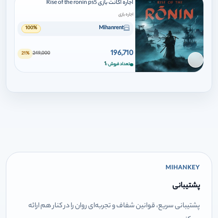
اجاره اکانت بازی Rise of the ronin ps5
اجاره بازی
Mihanrent
100%
196,710
249,000
21%
برای افزودن وارد شوید
1
تعداد فروش
MIHANKEY
پشتیبانی
پشتیبانی سریع، قوانین شفاف و تجربه‌ای روان را در کنار هم ارائه