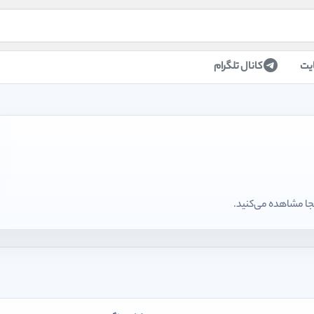
یت
کانال تلگرام