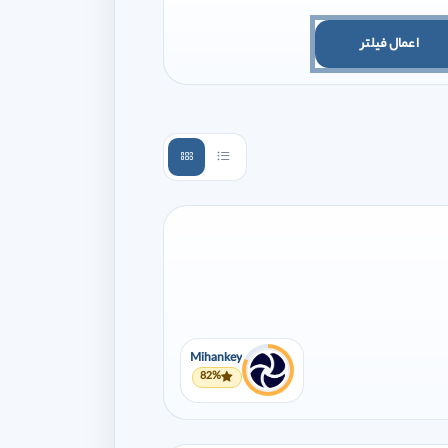
اعمال فیلتر
Mihankey
82%