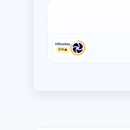
Mihankey
82%