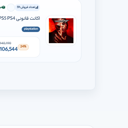
تعداد فروش:
59
مو
برای اف
اکانت قانونی TEKKEN 7 PS5 PS4
playstation
140,190
24%
106,544