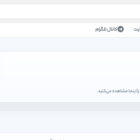
یت
کانال تلگرام