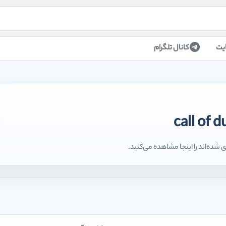
یت
کانال تلگرام