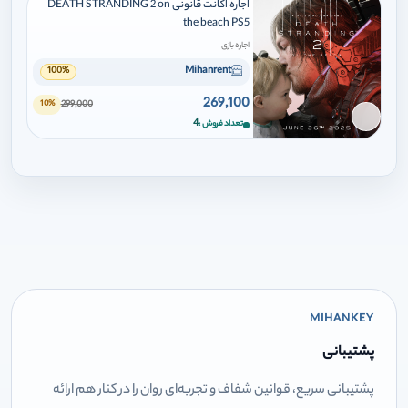
اجاره اکانت قانونی DEATH STRANDING 2 on
the beach PS5
اجاره بازی
Mihanrent
100%
269,100
299,000
10%
برای افزودن وارد شوید
4
تعداد فروش
MIHANKEY
پشتیبانی
پشتیبانی سریع، قوانین شفاف و تجربه‌ای روان را در کنار هم ارائه