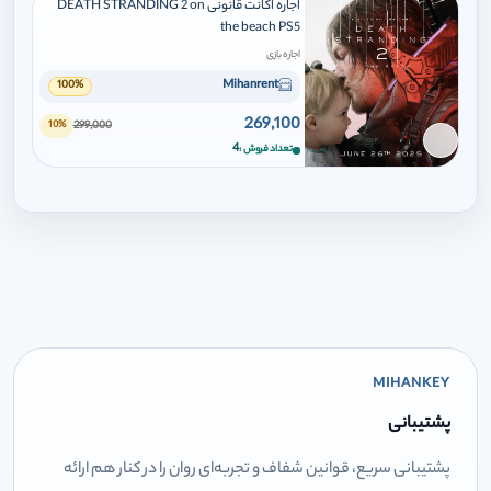
اجاره اکانت قانونی DEATH STRANDING 2 on
the beach PS5
اجاره بازی
Mihanrent
100%
269,100
299,000
10%
برای افزودن وارد شوید
4
تعداد فروش
MIHANKEY
پشتیبانی
پشتیبانی سریع، قوانین شفاف و تجربه‌ای روان را در کنار هم ارائه