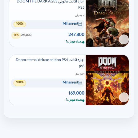
اجاره اکانت قانونی DOOM THE DARK AGES
PS5
اجاره بازی
Mihanrent
100%
247,800
295,000
16%
برای افزودن وارد شوید
1
تعداد فروش
اجاره اکانت Doom eternal deluxe edition PS4
ps5
اجاره بازی
Mihanrent
100%
169,000
برای افزودن وارد شوید
1
تعداد فروش