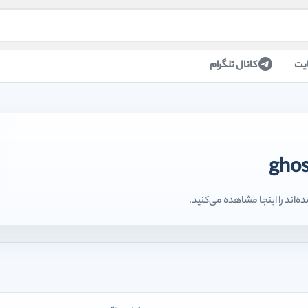
یت
کانال تلگرام