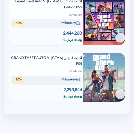
اکانت Grand Theft Auto VI (GTA 6) Ultimate
Edition PS5
playstation
Mihankey
80%
2,444,260
برای افزودن وارد شوید
12
تعداد فروش
اکانت قانونی GRAND THEFT AUTO VI (GTA 6)
PS5
playstation
Mihankey
80%
2,293,844
برای افزودن وارد شوید
2
تعداد فروش