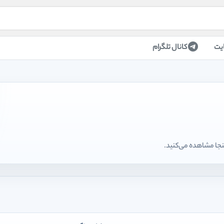
یت
کانال تلگرام