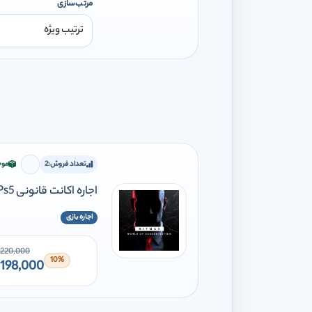
مرتب‌سازی
تعداد فروش:
2
موج
برای افز
اجاره اکانت قانونی HITMAN World of Assassination Ps4 Ps5
اجاره بازی
220,000
10%
198,000