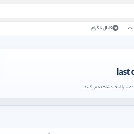
یت
کانال تلگرام