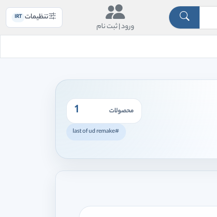
تنظیمات
IRT
ورود |
ثبت نام
1
محصولات
#last of ud remake