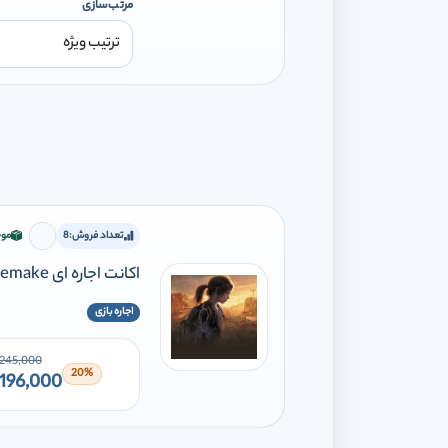
مرتب‌سازی
تعداد فروش:
8
موج
برای افز
اکانت اجاره ای The last of us remake
اجاره بازی
245,000
20%
196,000