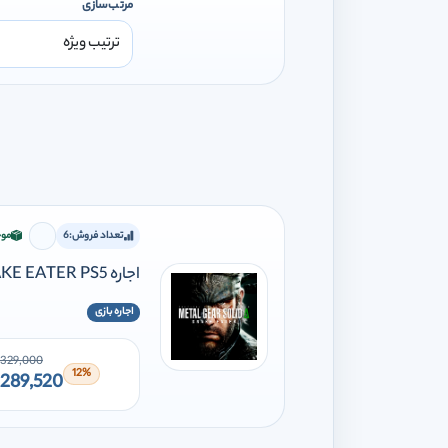
مرتب‌سازی
تعداد فروش:
6
موج
برای افز
اجاره METAL GEAR SOLID Δ: SNAKE EATER PS5
اجاره بازی
329,000
12%
289,520