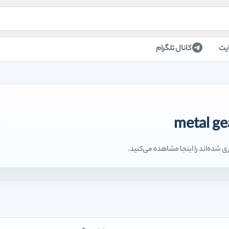
یت
کانال تلگرام