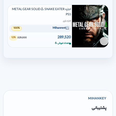
اجاره METAL GEAR SOLID Δ: SNAKE EATER
PS5
اجاره بازی
Mihanrent
100%
289,520
329,000
12%
برای افزودن وارد شوید
6
تعداد فروش
MIHANKEY
پشتیبانی