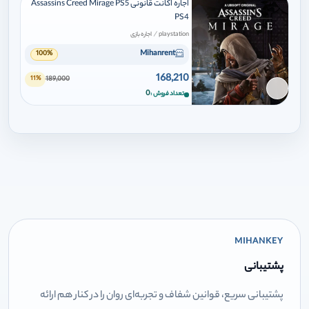
اجاره اکانت قانونی Assassins Creed Mirage PS5
PS4
/
playstation
اجاره بازی
Mihanrent
100%
168,210
189,000
11%
برای افزودن وارد شوید
0
تعداد فروش
MIHANKEY
پشتیبانی
پشتیبانی سریع، قوانین شفاف و تجربه‌ای روان را در کنار هم ارائه