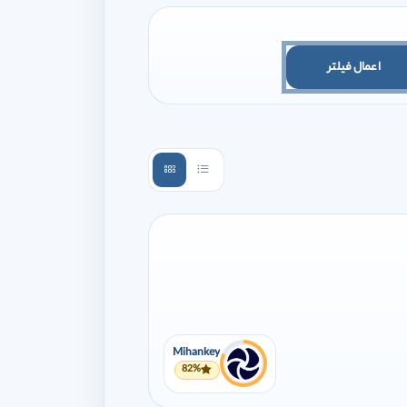
اعمال فیلتر
Mihankey
82%