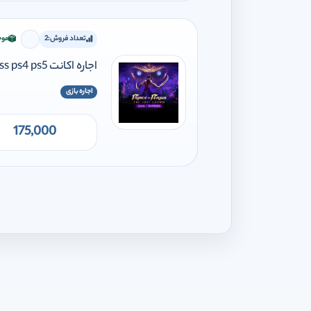
تعداد فروش:
2
موج
برای افز
اجاره اکانت Prince of Persia The lost crown mask of darkness ps4 ps5
اجاره بازی
175,000