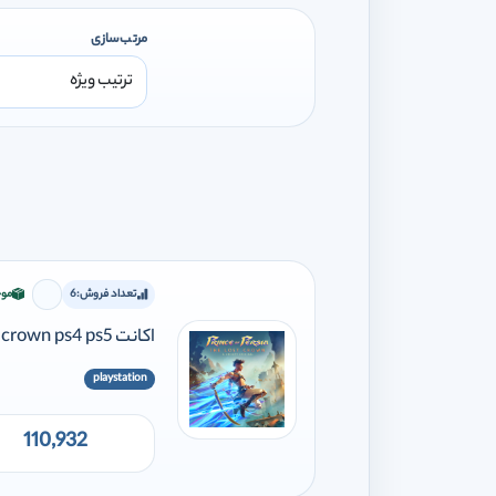
مرتب‌سازی
تعداد فروش:
6
موج
برای افز
اکانت Prince of Persia The lost crown ps4 ps5
playstation
110,932