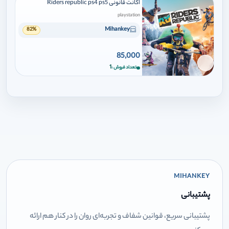
اکانت قانونی Riders republic ps4 ps5
playstation
Mihankey
82%
85,000
برای افزودن وارد شوید
1
تعداد فروش
MIHANKEY
پشتیبانی
پشتیبانی سریع، قوانین شفاف و تجربه‌ای روان را در کنار هم ارائه