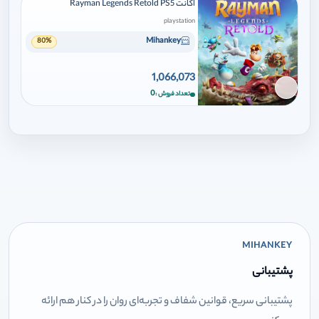
اکانت Rayman Legends Retold PS5
playstation
Mihankey
80%
1,066,073
برای افزودن وارد شوید
0
تعداد فروش
MIHANKEY
پشتیبانی
پشتیبانی سریع، قوانین شفاف و تجربه‌ای روان را در کنار هم ارائه