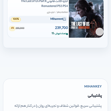
اجاره اکانت قانونی The Last of Us Part II
Remastered PS5 PS4
/
playstation
اجاره بازی
Mihanrent
100%
239,700
255,000
6%
برای افزودن وارد شوید
15
تعداد فروش
MIHANKEY
پشتیبانی
پشتیبانی سریع، قوانین شفاف و تجربه‌ای روان را در کنار هم ارائه