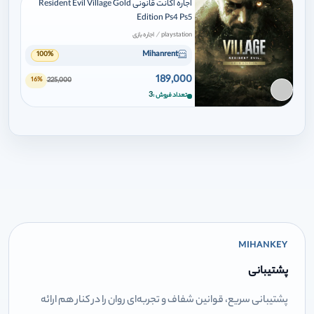
اجاره اکانت قانونی Resident Evil Village Gold
Edition Ps4 Ps5
/
playstation
اجاره بازی
Mihanrent
100%
189,000
225,000
16%
برای افزودن وارد شوید
3
تعداد فروش
MIHANKEY
پشتیبانی
پشتیبانی سریع، قوانین شفاف و تجربه‌ای روان را در کنار هم ارائه